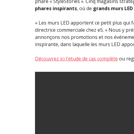
phare « StyleStories ». Cinq magasins stra
phares inspirants
, où de
grands murs LED 
« Les murs LED apportent ce petit plus qui f
directrice commerciale chez e5. « Nous y pré
annonçons nos promotions et nos événemen
inspirante, dans laquelle les murs LED appor
Découvrez ici l'étude de cas complète
ou rega